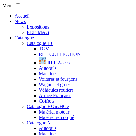
Menu
Accueil
News
Expositions
REE-MAG
Catalogue
Catalogue H0
TGV
REE COLLECTION
REE Access
Autorails
Machines
Voitures et fourgons
Wagons et grues
Véhicules routiers
Armée Française
Coffrets
Catalogue HOm/HOe
Matériel moteur
Matériel remorqué
Catalogue N
Autorails
Machines