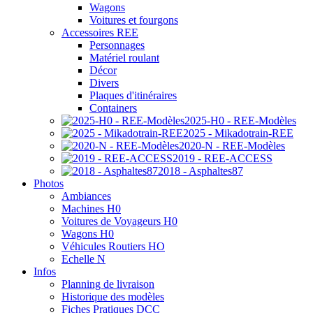
Wagons
Voitures et fourgons
Accessoires REE
Personnages
Matériel roulant
Décor
Divers
Plaques d'itinéraires
Containers
2025-H0 - REE-Modèles
2025 - Mikadotrain-REE
2020-N - REE-Modèles
2019 - REE-ACCESS
2018 - Asphaltes87
Photos
Ambiances
Machines H0
Voitures de Voyageurs H0
Wagons H0
Véhicules Routiers HO
Echelle N
Infos
Planning de livraison
Historique des modèles
Fiches Pratiques DCC