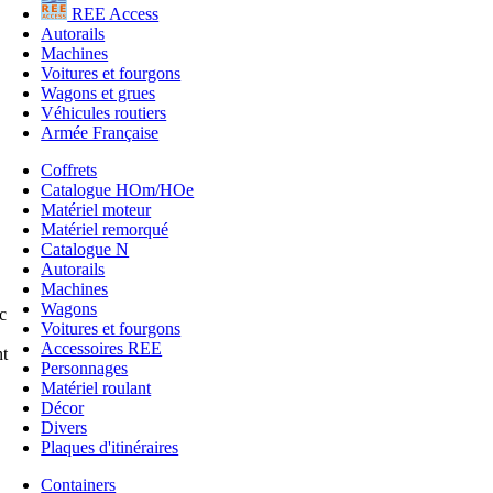
REE Access
Autorails
Machines
Voitures et fourgons
Wagons et grues
Véhicules routiers
Armée Française
Coffrets
Catalogue HOm/HOe
Matériel moteur
Matériel remorqué
Catalogue N
Autorails
Machines
Wagons
c
Voitures et fourgons
Accessoires REE
t
Personnages
Matériel roulant
Décor
Divers
Plaques d'itinéraires
Containers