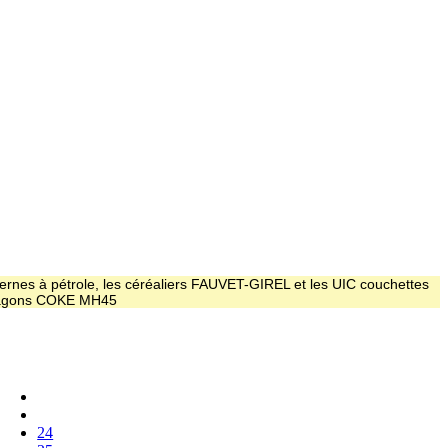
ernes à pétrole, les céréaliers FAUVET-GIREL et les UIC couchettes
 wagons COKE MH45
24