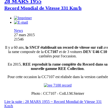
28 MARS 1955
Record Mondial de Vitesse 331 Km/h
News
27 mars 2015
21546
Il y a 60 ans,
la SNCF établissait un record de vitesse sur rail
av
la rame composée de la
CC7107
et de 3 voitures
DEV U46 C10
carénées pour l'occasion.
En 2015,
REE reproduit la rame complète du Record dans sa
nouvelle gamme REE Collection
.
Pour cette occasion la CC7107 est réalisée dans la version carénée
Photo : CC7107 - Coll.J.M.Steiner
Lire la suite : 28 MARS 1955 ~ Record Mondial de Vitesse 331
Km/h