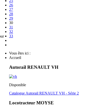
25
26
27
28
29
30
31
32
33
our
Vous êtes ici :
Accueil
Autorail RENAULT VH
Disponible
Catalogue Autorail RENAULT VH - Série 2
Locotracteur MOYSE