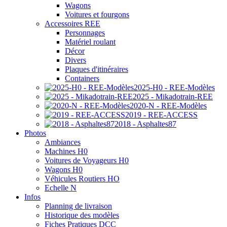
Wagons
Voitures et fourgons
Accessoires REE
Personnages
Matériel roulant
Décor
Divers
Plaques d'itinéraires
Containers
2025-H0 - REE-Modèles
2025 - Mikadotrain-REE
2020-N - REE-Modèles
2019 - REE-ACCESS
2018 - Asphaltes87
Photos
Ambiances
Machines H0
Voitures de Voyageurs H0
Wagons H0
Véhicules Routiers HO
Echelle N
Infos
Planning de livraison
Historique des modèles
Fiches Pratiques DCC