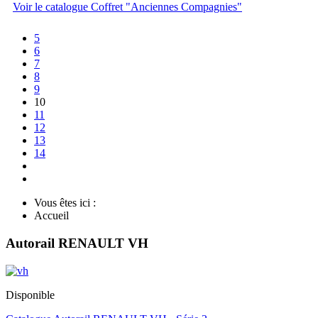
Voir le catalogue Coffret "Anciennes Compagnies"
5
6
7
8
9
10
11
12
13
14
Vous êtes ici :
Accueil
Autorail RENAULT VH
Disponible