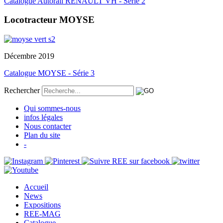
Catalogue Autorail RENAULT VH - Série 2
Locotracteur MOYSE
Décembre 2019
Catalogue MOYSE - Série 3
Rechercher
Qui sommes-nous
infos légales
Nous contacter
Plan du site
-
Accueil
News
Expositions
REE-MAG
Catalogue