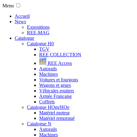
Menu
Accueil
News
Expositions
REE-MAG
Catalogue
Catalogue H0
TGV
REE COLLECTION
REE Access
Autorails
Machines
Voitures et fourgons
Wagons et grues
Véhicules routiers
Armée Française
Coffrets
Catalogue HOm/HOe
Matériel moteur
Matériel remorqué
Catalogue N
Autorails
Machines