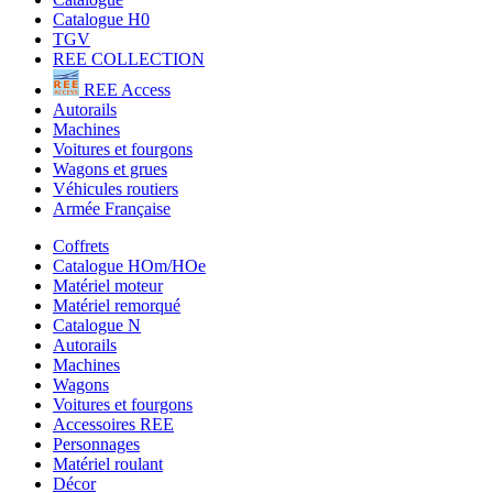
Catalogue H0
TGV
REE COLLECTION
REE Access
Autorails
Machines
Voitures et fourgons
Wagons et grues
Véhicules routiers
Armée Française
Coffrets
Catalogue HOm/HOe
Matériel moteur
Matériel remorqué
Catalogue N
Autorails
Machines
Wagons
Voitures et fourgons
Accessoires REE
Personnages
Matériel roulant
Décor