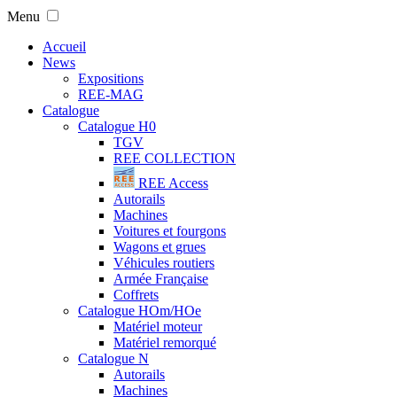
Menu
Accueil
News
Expositions
REE-MAG
Catalogue
Catalogue H0
TGV
REE COLLECTION
REE Access
Autorails
Machines
Voitures et fourgons
Wagons et grues
Véhicules routiers
Armée Française
Coffrets
Catalogue HOm/HOe
Matériel moteur
Matériel remorqué
Catalogue N
Autorails
Machines