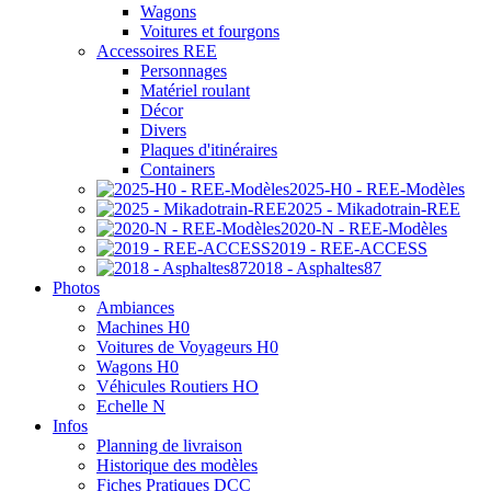
Wagons
Voitures et fourgons
Accessoires REE
Personnages
Matériel roulant
Décor
Divers
Plaques d'itinéraires
Containers
2025-H0 - REE-Modèles
2025 - Mikadotrain-REE
2020-N - REE-Modèles
2019 - REE-ACCESS
2018 - Asphaltes87
Photos
Ambiances
Machines H0
Voitures de Voyageurs H0
Wagons H0
Véhicules Routiers HO
Echelle N
Infos
Planning de livraison
Historique des modèles
Fiches Pratiques DCC