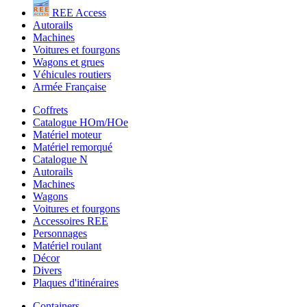
REE Access
Autorails
Machines
Voitures et fourgons
Wagons et grues
Véhicules routiers
Armée Française
Coffrets
Catalogue HOm/HOe
Matériel moteur
Matériel remorqué
Catalogue N
Autorails
Machines
Wagons
Voitures et fourgons
Accessoires REE
Personnages
Matériel roulant
Décor
Divers
Plaques d'itinéraires
Containers