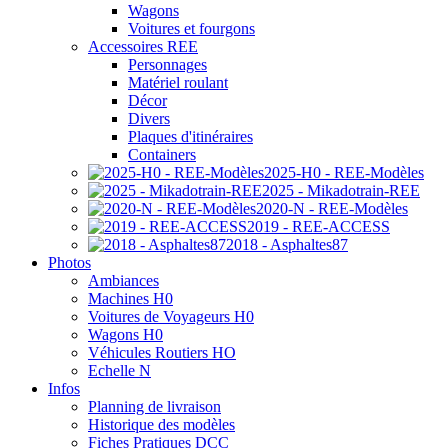
Wagons
Voitures et fourgons
Accessoires REE
Personnages
Matériel roulant
Décor
Divers
Plaques d'itinéraires
Containers
2025-H0 - REE-Modèles
2025 - Mikadotrain-REE
2020-N - REE-Modèles
2019 - REE-ACCESS
2018 - Asphaltes87
Photos
Ambiances
Machines H0
Voitures de Voyageurs H0
Wagons H0
Véhicules Routiers HO
Echelle N
Infos
Planning de livraison
Historique des modèles
Fiches Pratiques DCC