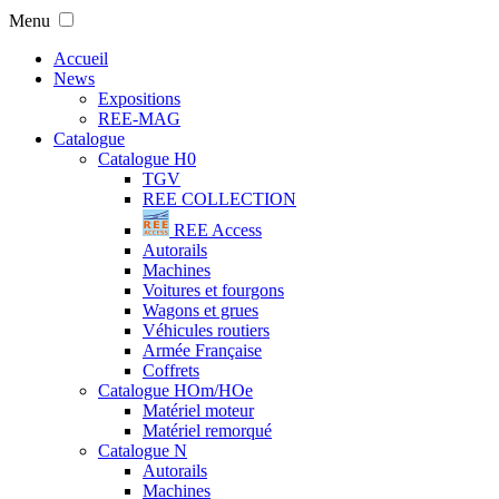
Menu
Accueil
News
Expositions
REE-MAG
Catalogue
Catalogue H0
TGV
REE COLLECTION
REE Access
Autorails
Machines
Voitures et fourgons
Wagons et grues
Véhicules routiers
Armée Française
Coffrets
Catalogue HOm/HOe
Matériel moteur
Matériel remorqué
Catalogue N
Autorails
Machines