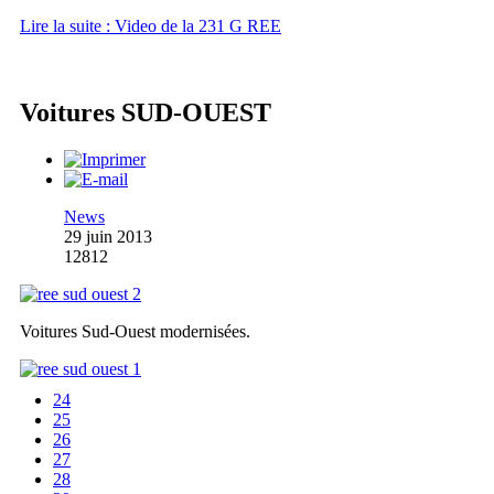
Lire la suite : Video de la 231 G REE
Voitures SUD-OUEST
News
29 juin 2013
12812
Voitures Sud-Ouest modernisées.
24
25
26
27
28