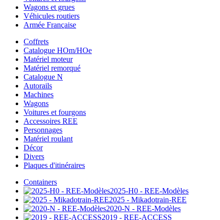
Wagons et grues
Véhicules routiers
Armée Française
Coffrets
Catalogue HOm/HOe
Matériel moteur
Matériel remorqué
Catalogue N
Autorails
Machines
Wagons
Voitures et fourgons
Accessoires REE
Personnages
Matériel roulant
Décor
Divers
Plaques d'itinéraires
Containers
2025-H0 - REE-Modèles
2025 - Mikadotrain-REE
2020-N - REE-Modèles
2019 - REE-ACCESS