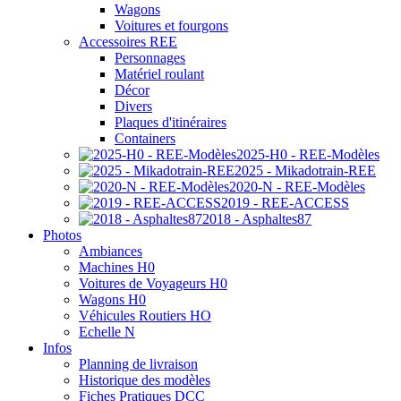
Wagons
Voitures et fourgons
Accessoires REE
Personnages
Matériel roulant
Décor
Divers
Plaques d'itinéraires
Containers
2025-H0 - REE-Modèles
2025 - Mikadotrain-REE
2020-N - REE-Modèles
2019 - REE-ACCESS
2018 - Asphaltes87
Photos
Ambiances
Machines H0
Voitures de Voyageurs H0
Wagons H0
Véhicules Routiers HO
Echelle N
Infos
Planning de livraison
Historique des modèles
Fiches Pratiques DCC