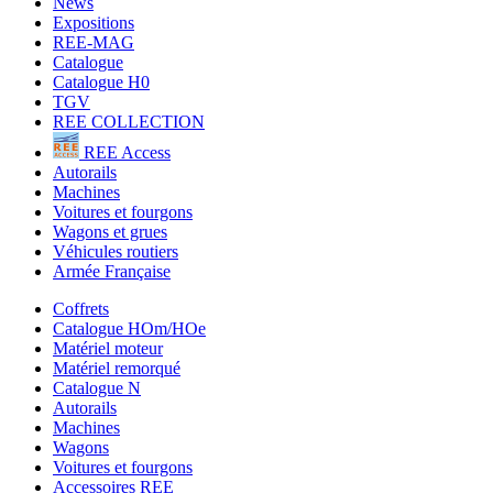
News
Expositions
REE-MAG
Catalogue
Catalogue H0
TGV
REE COLLECTION
REE Access
Autorails
Machines
Voitures et fourgons
Wagons et grues
Véhicules routiers
Armée Française
Coffrets
Catalogue HOm/HOe
Matériel moteur
Matériel remorqué
Catalogue N
Autorails
Machines
Wagons
Voitures et fourgons
Accessoires REE