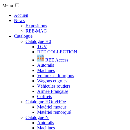
Menu
Accueil
News
Expositions
REE-MAG
Catalogue
Catalogue H0
TGV
REE COLLECTION
REE Access
Autorails
Machines
Voitures et fourgons
Wagons et grues
Véhicules routiers
Armée Française
Coffrets
Catalogue HOm/HOe
Matériel moteur
Matériel remorqué
Catalogue N
Autorails
Machines