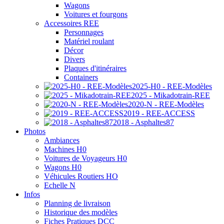
Wagons
Voitures et fourgons
Accessoires REE
Personnages
Matériel roulant
Décor
Divers
Plaques d'itinéraires
Containers
2025-H0 - REE-Modèles
2025 - Mikadotrain-REE
2020-N - REE-Modèles
2019 - REE-ACCESS
2018 - Asphaltes87
Photos
Ambiances
Machines H0
Voitures de Voyageurs H0
Wagons H0
Véhicules Routiers HO
Echelle N
Infos
Planning de livraison
Historique des modèles
Fiches Pratiques DCC