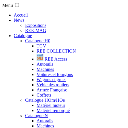
Menu
Accueil
News
Expositions
REE-MAG
Catalogue
Catalogue H0
TGV
REE COLLECTION
REE Access
Autorails
Machines
Voitures et fourgons
Wagons et grues
Véhicules routiers
Armée Française
Coffrets
Catalogue HOm/HOe
Matériel moteur
Matériel remorqué
Catalogue N
Autorails
Machines