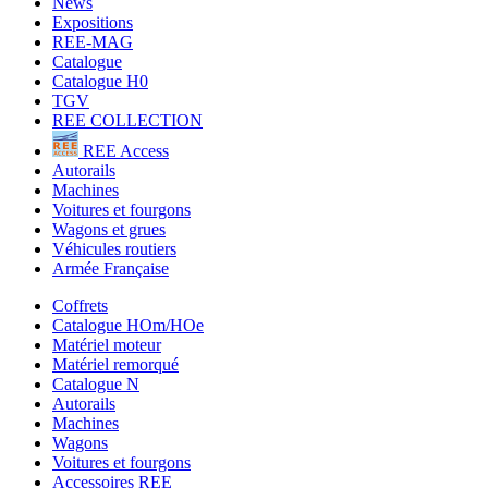
News
Expositions
REE-MAG
Catalogue
Catalogue H0
TGV
REE COLLECTION
REE Access
Autorails
Machines
Voitures et fourgons
Wagons et grues
Véhicules routiers
Armée Française
Coffrets
Catalogue HOm/HOe
Matériel moteur
Matériel remorqué
Catalogue N
Autorails
Machines
Wagons
Voitures et fourgons
Accessoires REE