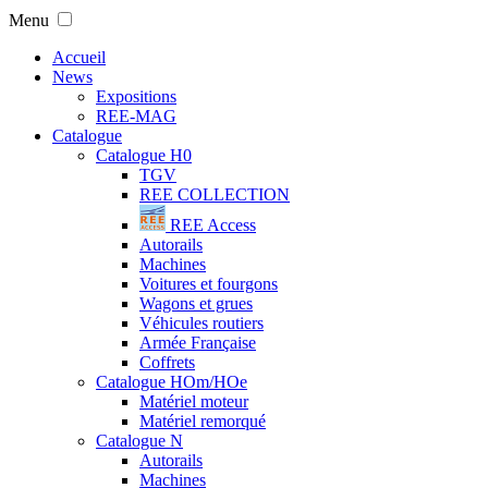
Menu
Accueil
News
Expositions
REE-MAG
Catalogue
Catalogue H0
TGV
REE COLLECTION
REE Access
Autorails
Machines
Voitures et fourgons
Wagons et grues
Véhicules routiers
Armée Française
Coffrets
Catalogue HOm/HOe
Matériel moteur
Matériel remorqué
Catalogue N
Autorails
Machines