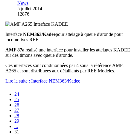
News
5 juillet 2014
12876
Interface
NEM363/Kadee
pour attelage à queue d'aronde pour
locomotives REE
AMF 87
a réalisé une interface pour installer les attelages KADEE
sur des timons avec queue d'aronde.
Ces interfaces sont conditionnées par 4 sous la référence AMF-
A265 et sont distribuées aux détaillants par REE Modeles.
Lire la suite : Interface NEM363/Kadee
24
25
26
27
28
29
...
31