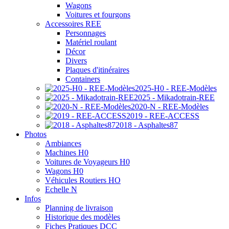
Wagons
Voitures et fourgons
Accessoires REE
Personnages
Matériel roulant
Décor
Divers
Plaques d'itinéraires
Containers
2025-H0 - REE-Modèles
2025 - Mikadotrain-REE
2020-N - REE-Modèles
2019 - REE-ACCESS
2018 - Asphaltes87
Photos
Ambiances
Machines H0
Voitures de Voyageurs H0
Wagons H0
Véhicules Routiers HO
Echelle N
Infos
Planning de livraison
Historique des modèles
Fiches Pratiques DCC