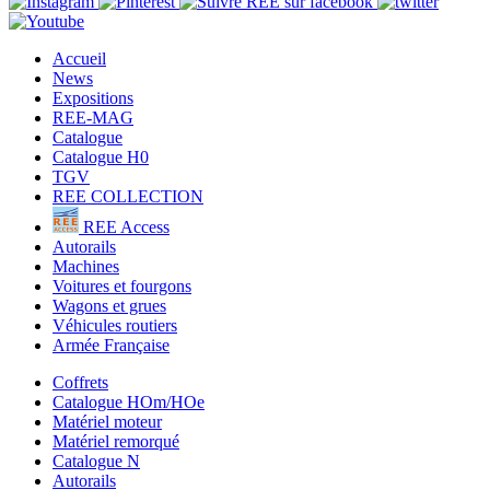
Accueil
News
Expositions
REE-MAG
Catalogue
Catalogue H0
TGV
REE COLLECTION
REE Access
Autorails
Machines
Voitures et fourgons
Wagons et grues
Véhicules routiers
Armée Française
Coffrets
Catalogue HOm/HOe
Matériel moteur
Matériel remorqué
Catalogue N
Autorails