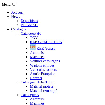
Menu
Accueil
News
Expositions
REE-MAG
Catalogue
Catalogue H0
TGV
REE COLLECTION
REE Access
Autorails
Machines
Voitures et fourgons
Wagons et grues
Véhicules routiers
Armée Française
Coffrets
Catalogue HOm/HOe
Matériel moteur
Matériel remorqué
Catalogue N
Autorails
Machines