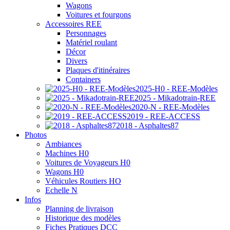
Wagons
Voitures et fourgons
Accessoires REE
Personnages
Matériel roulant
Décor
Divers
Plaques d'itinéraires
Containers
2025-H0 - REE-Modèles
2025 - Mikadotrain-REE
2020-N - REE-Modèles
2019 - REE-ACCESS
2018 - Asphaltes87
Photos
Ambiances
Machines H0
Voitures de Voyageurs H0
Wagons H0
Véhicules Routiers HO
Echelle N
Infos
Planning de livraison
Historique des modèles
Fiches Pratiques DCC